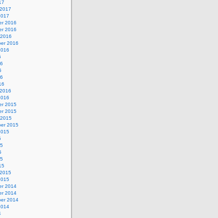
17
 2017
2017
r 2016
r 2016
 2016
er 2016
2016
6
16
6
16
16
 2016
2016
r 2015
r 2015
 2015
er 2015
2015
5
15
5
15
15
 2015
2015
r 2014
r 2014
er 2014
2014
4