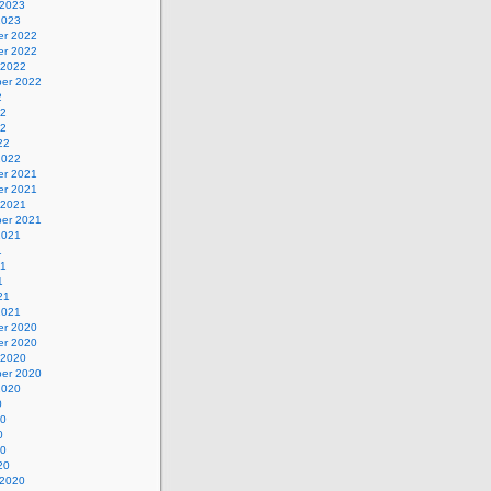
 2023
2023
r 2022
r 2022
 2022
er 2022
2
22
22
22
2022
r 2021
r 2021
 2021
er 2021
2021
1
21
1
21
2021
r 2020
r 2020
 2020
er 2020
2020
0
20
0
20
20
 2020