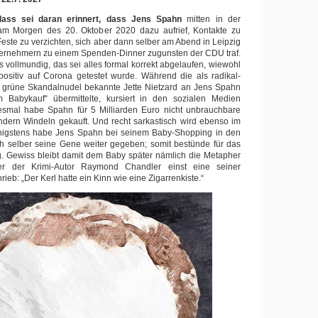
lass sei daran erinnert, dass Jens Spahn
mitten in der
m Morgen des 20. Oktober 2020 dazu aufrief, Kontakte zu
Feste zu verzichten, sich aber dann selber am Abend in Leipzig
ternehmern zu einem Spenden-Dinner zugunsten der CDU traf.
 vollmundig, das sei alles formal korrekt abgelaufen, wiewohl
ositiv auf Corona getestet wurde. Während die als radikal-
ls grüne Skandalnudel bekannte Jette Nietzard an Jens Spahn
Babykauf“ übermittelte, kursiert in den sozialen Medien
diesmal habe Spahn für 5 Milliarden Euro nicht unbrauchbare
dern Windeln gekauft. Und recht sarkastisch wird ebenso im
wenigstens habe Jens Spahn bei seinem Baby-Shopping in den
h selber seine Gene weiter gegeben; somit bestünde für das
. Gewiss bleibt damit dem Baby später nämlich die Metapher
her der Krimi-Autor Raymond Chandler einst eine seiner
eb: „Der Kerl hatte ein Kinn wie eine Zigarrenkiste.“