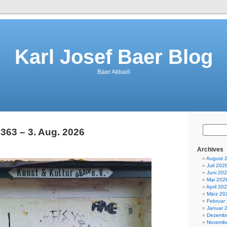
Karl Josef Baer Blog
Baer Aktuell
 363 – 3. Aug. 2026
Archives
August 
Juli 202
Juni 20
Mai 202
April 20
März 20
Februar
Januar 
Dezembe
Novembe