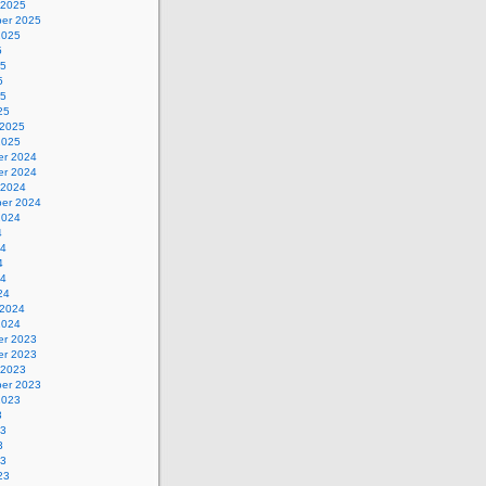
 2025
er 2025
2025
5
25
5
25
25
 2025
2025
r 2024
r 2024
 2024
er 2024
2024
4
24
4
24
24
 2024
2024
r 2023
r 2023
 2023
er 2023
2023
3
23
3
23
23