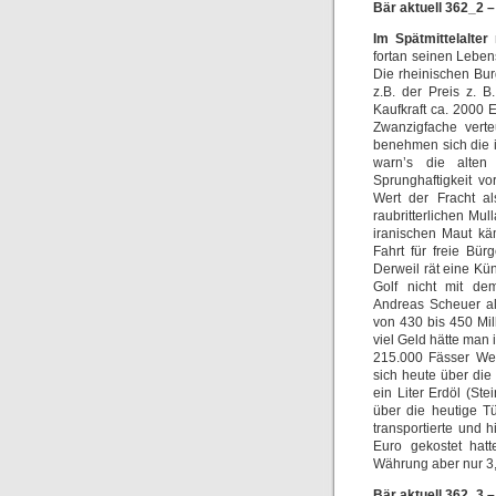
Bär aktuell 362_2 –
Im Spätmittelalter
fortan seinen Leben
Die rheinischen Bur
z.B. der Preis z. 
Kaufkraft ca. 2000
Zwanzigfache verte
benehmen sich die ir
warn’s die alten 
Sprunghaftigkeit v
Wert der Fracht a
raubritterlichen Mu
iranischen Maut kä
Fahrt für freie Bür
Derweil rät eine Kü
Golf nicht mit de
Andreas Scheuer al
von 430 bis 450 Mil
viel Geld hätte man
215.000 Fässer We
sich heute über die 
ein Liter Erdöl (St
über die heutige T
transportierte und 
Euro gekostet hat
Währung aber nur 3,
Bär aktuell 362_3 –