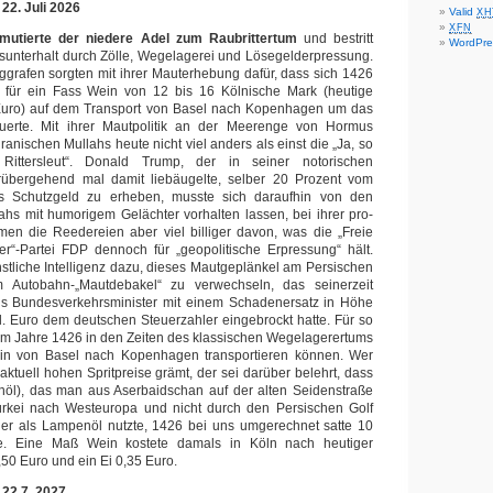
 22. Juli 2026
Valid
XH
XFN
 mutierte der niedere Adel zum Raubrittertum
und bestritt
WordPre
sunterhalt durch Zölle, Wegelagerei und Lösegelderpressung.
ggrafen sorgten mit ihrer Mauterhebung dafür, dass sich 1426
B. für ein Fass Wein von 12 bis 16 Kölnische Mark (heutige
 Euro) auf dem Transport von Basel nach Kopenhagen um das
uerte. Mit ihrer Mautpolitik an der Meerenge von Hormus
anischen Mullahs heute nicht viel anders als einst die „Ja, so
Rittersleut“. Donald Trump, der in seiner notorischen
orübergehend mal damit liebäugelte, selber 20 Prozent vom
ls Schutzgeld zu erheben, musste sich daraufhin von den
llahs mit humorigem Gelächter vorhalten lassen, bei ihrer pro-
men die Reedereien aber viel billiger davon, was die „Freie
ger“-Partei FDP dennoch für „geopolitische Erpressung“ hält.
nstliche Intelligenz dazu, dieses Mautgeplänkel am Persischen
m Autobahn-„Mautdebakel“ zu verwechseln, das seinerzeit
s Bundesverkehrsminister mit einem Schadenersatz in Höhe
l. Euro dem deutschen Steuerzahler eingebrockt hatte. Für so
 im Jahre 1426 in den Zeiten des klassischen Wegelagerertums
in von Basel nach Kopenhagen transportieren können. Wer
aktuell hohen Spritpreise grämt, der sei darüber belehrt, dass
einöl), das man aus Aserbaidschan auf der alten Seidenstraße
ürkei nach Westeuropa und nicht durch den Persischen Golf
hier als Lampenöl nutzte, 1426 bei uns umgerechnet satte 10
te. Eine Maß Wein kostete damals in Köln nach heutiger
50 Euro und ein Ei 0,35 Euro.
 22.7. 2027