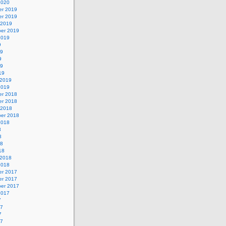
2020
r 2019
r 2019
 2019
er 2019
2019
9
19
9
19
19
 2019
2019
r 2018
r 2018
 2018
er 2018
2018
8
8
18
18
 2018
2018
r 2017
r 2017
er 2017
2017
7
17
7
17