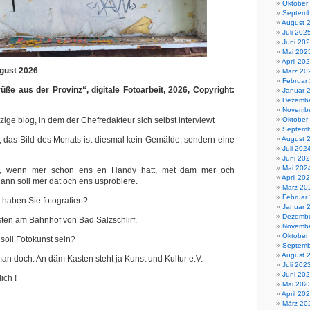
Oktober
Septemb
August 
Juli 202
Juni 20
Mai 202
April 20
gust 2026
März 20
Februar
üße aus der Provinz“, digitale Fotoarbeit, 2026, Copyright:
Januar 
Dezembe
Novembe
nzige blog, in dem der Chefredakteur sich selbst interviewt
Oktober
Septemb
är, das Bild des Monats ist diesmal kein Gemälde, sondern eine
August 
Juli 202
Juni 20
Mai 202
in, wenn mer schon ens en Handy hätt, met däm mer och
April 20
dann soll mer dat och ens usprobiere.
März 20
Februar
 haben Sie fotografiert?
Januar 
Dezembe
sten am Bahnhof von Bad Salzschlirf.
Novembe
Oktober
 soll Fotokunst sein?
Septemb
August 
 man doch. An däm Kasten steht ja Kunst und Kultur e.V.
Juli 202
Juni 20
ich !
Mai 202
April 20
März 20