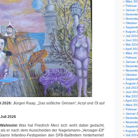
März 20
Februar
Januar 
Dezembe
Novembe
Oktober
Septemb
August 
Juli 201
Juni 20
Mai 201
April 20
März 20
Februar
Januar 
Dezembe
Novembe
Oktober
Septemb
August 
Juli 201
Juni 20
Mai 201
April 20
i 2026: J
ürgen Raap, „Das süßliche Grinsen“, Acryl und Öl auf
März 20
Februar
Januar 
 Juli 2026
Dezembe
Novembe
 Wahnsinn
Was hat Friedrich Merz sich wohl dabei gedacht,
Septemb
r, als er nach dem Ausscheiden der Nagelsmann-„Versager-Elf“
August 
ianni Infantino-Festspielen den DFB-Balltretern hinterherrief:
Juli 201