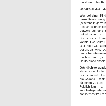
bär aktuell: Herr Bä
Bär aktuell 363 – 3
Wer bei einer KI 
diese Bezeichnung 
„scherzhaft“ gemein
„umgangssprachlich
Verweis auf eine S
unterdessen noch n
Suchanfrage, ob vie
könnte. Das sollte 
Olaf“ nicht Olaf Sc
gehandelt wird. Ü
deutsche Internetnu
machen und „mit s
Deutschland anspie
Gründlich vergende
als er sprachlogisc
nein, nein, ruft Her
die Gegend. „Rentner
für einen Zustand,
Folglich kann man m
kein Metzgernder u
sonst erbost im Gr