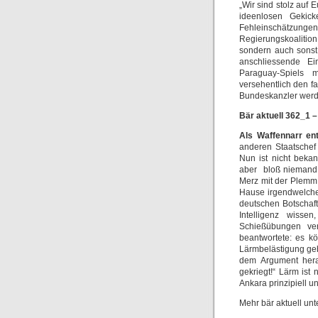
„Wir sind stolz auf
ideenlosen Gekic
Fehleinschätzungen
Regierungskoalitio
sondern auch sonst
anschliessende E
Paraguay-Spiels m
versehentlich den f
Bundeskanzler werd
Bär aktuell 362_1 –
Als Waffennarr en
anderen Staatschef
Nun ist nicht beka
aber bloß niemand 
Merz mit der Plemm 
Hause irgendwelche
deutschen Botschaft
Intelligenz wiss
Schießübungen ver
beantwortete: es k
Lärmbelästigung geb
dem Argument hera
gekriegt!“ Lärm ist
Ankara prinzipiell u
Mehr bär aktuell unt