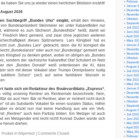
Februar
r, da haben Sie uns ja wieder einen herrlichen Blödsinn erzählt!
Januar 
Dezembe
. August 2026
Novembe
Oktober
den Suchbegriff „Bundes Uhu“ eingibt,
erhält den Hinweis,
Septemb
von Bundespräsident Steinmeier sei unter Kabarettisten nur
Juli 202
t, während es zum Stichwort „Bundesfritze“ heißt, damit sei
Juni 20
“ Friedrich Merz gemeint, und zwar ohne jeglichen weiteren
April 20
cherzhaftigkeit dieses Spitznamens. Lars Klingbeil hat es
März 20
icht zum „Bundes Lars“ gebracht, denn die KI korrigiert die
Januar 
Dezembe
lleicht „Bundeslanze“ oder auch nur „Bundesliga“ gemeint sein
Novembe
Lars Klingbeil zu denken geben, wobei im übrigen als „Bundes
Oktober
holz, sondern der sächsische Kabarettist Olaf Schubert im Netz
Septemb
ber den „Bundes Donald“ weiß unterdessen die KI, dass
August 
tzer sich mit dieser Vokabel über Trumps Omnipräsenz lustig
Juli 202
ubtilem Scherz“ (sic!) auf seine familiären Wurzeln in
Juni 20
len.
Mai 202
März 20
rt hatte sich ein Redakteur des Boulevardblatts „Express“
,
Januar 
Dezembe
h völlig unsinnig Rentner als Rentnernde bezeichnete. Nein,
Novembe
r Bär da aus! Herr Bär ist Rentner, aber er rentnert nicht durch
Oktober
“ ist als Substantiv Vokabel für einen sozialen Status, mithin
Septemb
 aber es drückt nun mal keine Handlung aus wie ein Verb.
August 
it „Rentner“ auch kein Partizip bilden. Ein Metzger ist auch
Juli 202
nd ein Metzgender erst recht nicht! Konrad Duden würde sich
Juni 20
abe herum drehen.
Mai 202
April 20
März 20
Posted in Allgemein |
Comments Closed
Februar