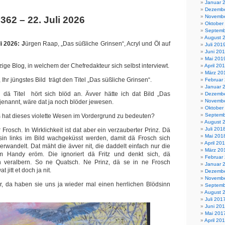
Januar 
Dezembe
Novembe
 362 – 22. Juli 2026
Oktober
Septemb
August 
i 2026: J
ürgen Raap, „Das süßliche Grinsen“, Acryl und Öl auf
Juli 201
Juni 20
Mai 201
nzige Blog, in welchem der Chefredakteur sich selbst interviewt.
April 20
März 20
, Ihr jüngstes Bild trägt den Titel „Das süßliche Grinsen“.
Februar
Januar 
, dä Titel hört sich blöd an. Ävver hätte ich dat Bild „Das
Dezembe
Novembe
jenannt, wäre dat ja noch blöder jewesen.
Oktober
Septemb
s hat dieses violette Wesen im Vordergrund zu bedeuten?
August 
Juli 201
er Frosch. In Wirklichkeit ist dat aber ein verzauberter Prinz. Dä
Mai 201
ssin links im Bild wachgeküsst werden, damit dä Frosch sich
April 20
erwandelt. Dat mäht die ävver nit, die daddelt einfach nur die
März 20
m Handy eröm. Die ignoriert dä Fritz und denkt sich, dä
Februar
 veralbern. So ne Quatsch. Ne Prinz, dä se in ne Frosch
Januar 
 jitt et doch ja nit.
Dezembe
Novembe
är, da haben sie uns ja wieder mal einen herrlichen Blödsinn
Septemb
August 
Juli 201
Juni 20
Mai 201
April 20