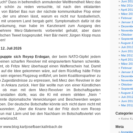
Juni 20
 Euch!“ Dass in befremdlich anmutender Weltfremdheit Merz das
Mai 201
ke schön zu reden versuchte, ist nach den eklatanten
April 20
 von Bärbel Bas nun der nächste kommunikative Flop einer
März 20
n, der uns ahnen lässt, warum es nicht nur fussballerisch,
Februar
 mit unserem Land bergab geht. Symptomatisch dafür ist die
Januar 
inräumung, man habe im Kanzleramt zum Ausgang des
Dezembe
ehrere Merz-Statements vorbereitet gehabt, aber dann
Novembe
Oktober
alschen Tweet losgeprustet. Herr Bär meint: Jürgen Klopp muss
Septemb
en!
August 
Juli 201
 12. Juli 2026
Juni 20
Mai 201
tpuppte sich Reyep Erdogan
, der beim NATO-Gipfel jedem
April 20
 einen scharfen Revolver mit eingraviertem Namen schenkte.
März 20
nnt, ob Fritze Merz überhaupt einen Waffenschein hat. Damit
Februar
auf die Idee gekommen wäre, auf dem Rückflug hätte Fritze
Januar 
sein eigenes Flugzeug entführt, um beim Koalitionspartner zu
Dezembe
 Zugeständnisse zu erpressen, ließ Merz den Revolver in der
Novembe
Oktober
 in Ankara zurück. Herr Bär wollte nun von einer Künstlichen
Septemb
en, ob man mit dem Merz-Revolver im Botschaftsgarten
August 
anstalten dürfe, was die KI mit einem strikten „Nein “
Juli 201
önnte diplomatische Verwicklungen und Beschwerden wegen
Juni 20
en. Der deutsche Botschafter könnte sich nicht dann nicht mit
Mai 201
usreden: „Aber die Knarre hat der Fritz doch vom Recep
Categorie
 nun mal Lärm und bei den Nachbarn im Botschaftsviertel von
nerwünscht.
Keine K
er www.blog.karljosefbaer.kallnbach.de
Meta
Anmeld