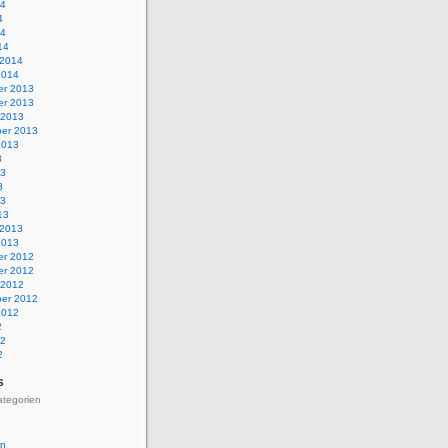
14
4
14
14
 2014
2014
r 2013
r 2013
 2013
er 2013
2013
3
13
3
13
13
 2013
2013
r 2012
r 2012
 2012
er 2012
2012
2
12
2
s
ategorien
en