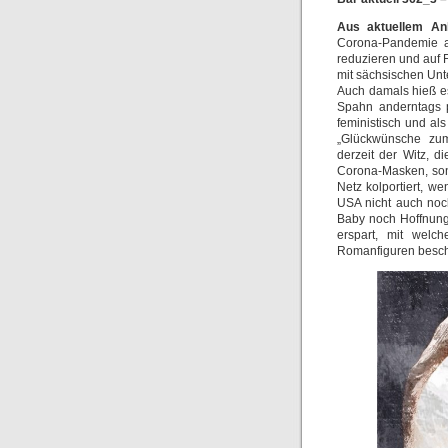
Aus aktuellem An
Corona-Pandemie a
reduzieren und auf 
mit sächsischen Un
Auch damals hieß es
Spahn anderntags p
feministisch und a
„Glückwünsche zum 
derzeit der Witz, 
Corona-Masken, son
Netz kolportiert, 
USA nicht auch noc
Baby noch Hoffnung
erspart, mit welc
Romanfiguren beschri